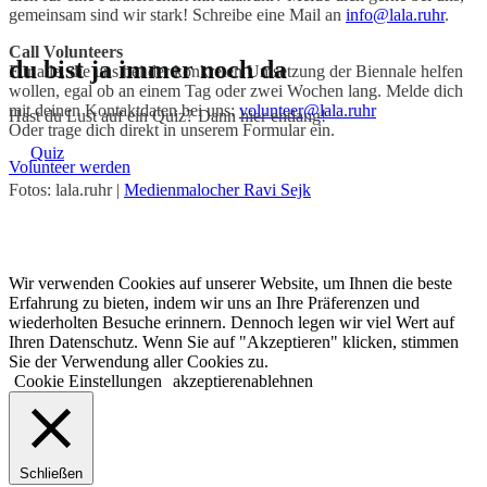
gemeinsam sind wir stark! Schreibe eine Mail an
info@lala.ruhr
.
Call Volunteers
du bist ja immer noch da
Für alle, die uns bei der konkreten Umsetzung der Biennale helfen
wollen, egal ob an einem Tag oder zwei Wochen lang. Melde dich
mit deinen Kontaktdaten bei uns:
volunteer@lala.ruhr
Hast du Lust auf ein Quiz? Dann hier entlang!
Oder trage dich direkt in unserem Formular ein.
Quiz
Volunteer werden
Fotos: lala.ruhr |
Medienmalocher Ravi Sejk
© 2022 lala.ruhr – think landscape. All rights reserved. |
Impressum
&
Datenschutz
| erstellt von
mxr storytelling
Wir verwenden Cookies auf unserer Website, um Ihnen die beste
Erfahrung zu bieten, indem wir uns an Ihre Präferenzen und
wiederholten Besuche erinnern. Dennoch legen wir viel Wert auf
Ihren Datenschutz. Wenn Sie auf "Akzeptieren" klicken, stimmen
Sie der Verwendung aller Cookies zu.
Cookie Einstellungen
akzeptieren
ablehnen
Schließen