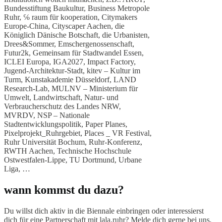
Bundesstiftung Baukultur, Business Metropole
Ruhr, ℅ raum für kooperation, Citymakers
Europe-China, Cityscaper Aachen, die
Königlich Dänische Botschaft, die Urbanisten,
Drees&Sommer, Emschergenossenschaft,
Futur2k, Gemeinsam für Stadtwandel Essen,
ICLEI Europa, IGA2027, Impact Factory,
Jugend-Architektur-Stadt, kitev – Kultur im
Turm, Kunstakademie Düsseldorf, LAND
Research-Lab, MULNV – Ministerium für
Umwelt, Landwirtschaft, Natur- und
Verbraucherschutz des Landes NRW,
MVRDV, NSP – Nationale
Stadtentwicklungspolitik, Paper Planes,
Pixelprojekt_Ruhrgebiet, Places _ VR Festival,
Ruhr Universität Bochum, Ruhr-Konferenz,
RWTH Aachen, Technische Hochschule
Ostwestfalen-Lippe, TU Dortmund, Urbane
Liga, …
wann kommst du dazu?
Du willst dich aktiv in die Biennale einbringen oder interessierst
dich für eine Partnerschaft mit lala.ruhr? Melde dich gerne bei uns,