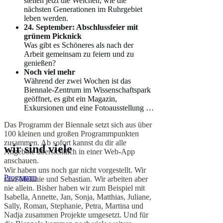
stellen jetzt die Weichen, wie die
nächsten Generationen im Ruhrgebiet
leben werden.
24. September: Abschlussfeier mit
grünem Picknick
Was gibt es Schöneres als nach der
Arbeit gemeinsam zu feiern und zu
genießen?
Noch viel mehr
Während der zwei Wochen ist das
Biennale-Zentrum im Wissenschaftspark
geöffnet, es gibt ein Magazin,
Exkursionen und eine Fotoausstellung …
Das Programm der Biennale setzt sich aus über
100 kleinen und großen Programmpunkten
zusammen. Ab sofort kannst du dir alle
wir sind viele
Angebote übersichtlich in einer Web-App
anschauen.
Wir haben uns noch gar nicht vorgestellt. Wir
Programm
sind Melanie und Sebastian. Wir arbeiten aber
nie allein. Bisher haben wir zum Beispiel mit
Isabella, Annette, Jan, Sonja, Matthias, Juliane,
Sally, Roman, Stephanie, Petra, Martina und
Nadja zusammen Projekte umgesetzt. Und für