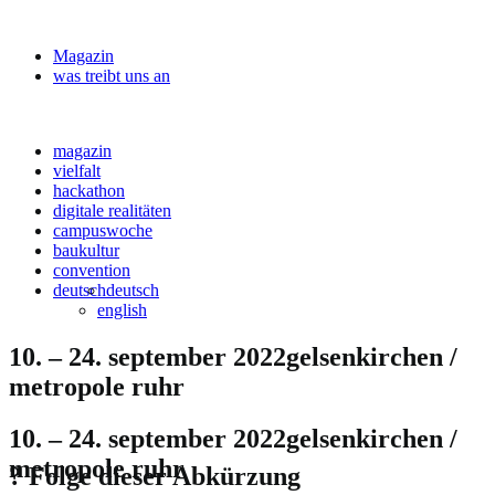
Magazin
was treibt uns an
magazin
vielfalt
hackathon
digitale realitäten
campuswoche
baukultur
convention
deutsch
deutsch
english
10. – 24. september 2022
gelsenkirchen /
metropole ruhr
10. – 24. september 2022
gelsenkirchen /
metropole ruhr
? Folge dieser Abkürzung