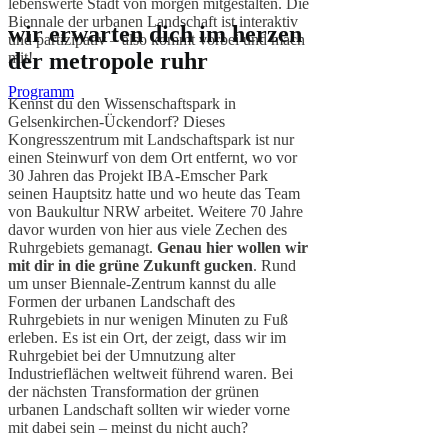
lebenswerte Stadt von morgen mitgestalten. Die
Biennale der urbanen Landschaft ist interaktiv
wir erwarten dich im herzen
und partizipativ – also kommt vorbei und mach
der metropole ruhr
mit!
Programm
Kennst du den Wissenschaftspark in
Gelsenkirchen-Ückendorf? Dieses
Kongresszentrum mit Landschaftspark ist nur
einen Steinwurf von dem Ort entfernt, wo vor
30 Jahren das Projekt IBA-Emscher Park
seinen
Hauptsitz
hatte und wo heute das Team
von Baukultur NRW arbeitet. Weitere 70 Jahre
davor wurden von hier aus viele Zechen des
Ruhrgebiets gemanagt.
Genau hier wollen wir
mit dir in die grüne Zukunft gucken
. Rund
um unser Biennale-Zentrum kannst du alle
Formen der urbanen Landschaft des
Ruhrgebiets in nur wenigen Minuten zu Fuß
erleben. Es ist ein Ort, der zeigt, dass wir im
Ruhrgebiet bei der Umnutzung alter
Industrieflächen weltweit führend waren. Bei
der nächsten Transformation der grünen
urbanen Landschaft sollten wir wieder vorne
mit dabei sein – meinst du nicht auch?