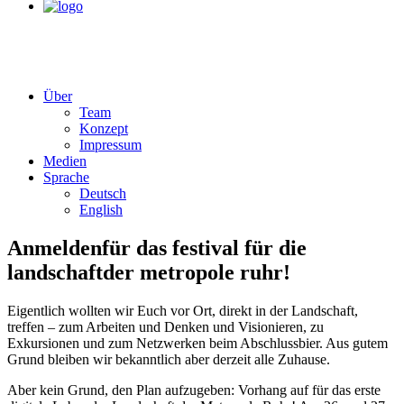
Über
Team
Konzept
Impressum
Medien
Sprache
Deutsch
English
Anmelden
für das festival für die
landschaft
der metropole ruhr!
Eigentlich wollten wir Euch vor Ort, direkt in der Landschaft,
treffen – zum Arbeiten und Denken und Visionieren, zu
Exkursionen und zum Netzwerken beim Abschlussbier. Aus gutem
Grund bleiben wir bekanntlich aber derzeit alle Zuhause.
Aber kein Grund, den Plan aufzugeben: Vorhang auf für das erste