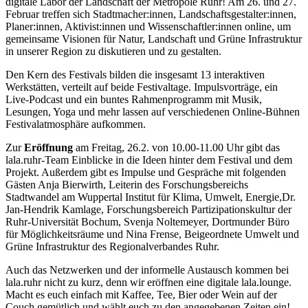
digitale Labor der Landschaft der Metropole Ruhr! Am 26. und 27.
Februar treffen sich Stadtmacher:innen, Landschaftsgestalter:innen,
Planer:innen, Aktivist:innen und Wissenschaftler:innen online, um
gemeinsame Visionen für Natur, Landschaft und Grüne Infrastruktur
in unserer Region zu diskutieren und zu gestalten.
Den Kern des Festivals bilden die insgesamt 13 interaktiven
Werkstätten, verteilt auf beide Festivaltage.
Impulsvorträge, ein
Live-Podcast und ein buntes Rahmenprogramm mit Musik,
Lesungen, Yoga und mehr lassen auf verschiedenen Online-Bühnen
Festivalatmosphäre aufkommen.
Zur
Eröffnung
am Freitag, 26.2. von 10.00-11.00 Uhr gibt das
lala.ruhr-Team Einblicke in die Ideen hinter dem Festival und dem
Projekt. Außerdem gibt es Impulse und Gespräche mit folgenden
Gästen Anja Bierwirth, Leiterin des Forschungsbereichs
Stadtwandel am Wuppertal Institut für Klima, Umwelt, Energie,Dr.
Jan-Hendrik Kamlage, Forschungsbereich Partizipationskultur der
Ruhr-Universität Bochum, Svenja Noltemeyer, Dortmunder Büro
für Möglichkeitsräume und Nina Frense, Beigeordnete Umwelt und
Grüne Infrastruktur des Regionalverbandes Ruhr.
Auch das Netzwerken und der informelle Austausch kommen bei
lala.ruhr nicht zu kurz, denn wir eröffnen eine digitale lala.lounge.
Macht es euch einfach mit Kaffee, Tee, Bier oder Wein auf der
Couch gemütlich und wählt euch zu den angegebenen Zeiten ein!