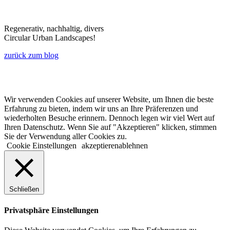
Regenerativ, nachhaltig, divers
Circular Urban Landscapes!
zurück zum blog
© 2022 lala.ruhr – think landscape. All rights reserved. |
Impressum
&
Datenschutz
| erstellt von
mxr storytelling
Wir verwenden Cookies auf unserer Website, um Ihnen die beste
Erfahrung zu bieten, indem wir uns an Ihre Präferenzen und
wiederholten Besuche erinnern. Dennoch legen wir viel Wert auf
Ihren Datenschutz. Wenn Sie auf "Akzeptieren" klicken, stimmen
Sie der Verwendung aller Cookies zu.
Cookie Einstellungen
akzeptieren
ablehnen
Schließen
Privatsphäre Einstellungen