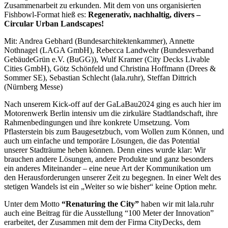
Zusammenarbeit zu erkunden. Mit dem von uns organisierten
Fishbowl-Format hieß es:
Regenerativ, nachhaltig, divers –
Circular Urban Landscapes!
Mit: Andrea Gebhard (Bundesarchitektenkammer), Annette
Nothnagel (LAGA GmbH), Rebecca Landwehr (Bundesverband
GebäudeGrün e.V. (BuGG)), Wulf Kramer (City Decks Livable
Cities GmbH), Götz Schönfeld und Christina Hoffmann (Drees &
Sommer SE), Sebastian Schlecht (lala.ruhr), Steffan Dittrich
(Nürnberg Messe)
Nach unserem Kick-off auf der GaLaBau2024 ging es auch hier im
Motorenwerk Berlin intensiv um die zirkuläre Stadtlandschaft, ihre
Rahmenbedingungen und ihre konkrete Umsetzung. Vom
Pflasterstein bis zum Baugesetzbuch, vom Wollen zum Können, und
auch um einfache und temporäre Lösungen, die das Potential
unserer Stadträume heben können. Denn eines wurde klar: Wir
brauchen andere Lösungen, andere Produkte und ganz besonders
ein anderes Miteinander – eine neue Art der Kommunikation um
den Herausforderungen unserer Zeit zu begegnen. In einer Welt des
stetigen Wandels ist ein „Weiter so wie bisher“ keine Option mehr.
Unter dem Motto
“Renaturing the City”
haben wir mit lala.ruhr
auch eine Beitrag für die Ausstellung “100 Meter der Innovation”
erarbeitet, der Zusammen mit dem der Firma CityDecks, dem