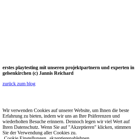
erstes playtesting mit unseren projektpartnern und experten in
gelsenkirchen (c) Jannis Reichard
zurück zum blog
© 2022 lala.ruhr – think landscape. All rights reserved. |
Impressum
&
Datenschutz
| erstellt von
mxr storytelling
Wir verwenden Cookies auf unserer Website, um Ihnen die beste
Erfahrung zu bieten, indem wir uns an Ihre Präferenzen und
wiederholten Besuche erinnern. Dennoch legen wir viel Wert auf
Ihren Datenschutz. Wenn Sie auf "Akzeptieren" klicken, stimmen
Sie der Verwendung aller Cookies zu.
Cookie Einstellungen
akzeptieren
ablehnen