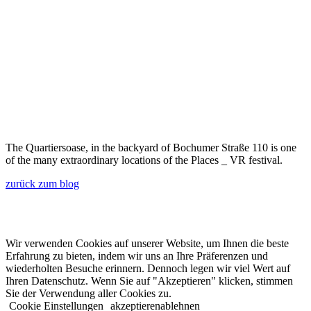
The Quartiersoase, in the backyard of Bochumer Straße 110 is one
of the many extraordinary locations of the Places _ VR festival.
zurück zum blog
© 2022 lala.ruhr – think landscape. All rights reserved. |
Impressum
&
Datenschutz
| erstellt von
mxr storytelling
Wir verwenden Cookies auf unserer Website, um Ihnen die beste
Erfahrung zu bieten, indem wir uns an Ihre Präferenzen und
wiederholten Besuche erinnern. Dennoch legen wir viel Wert auf
Ihren Datenschutz. Wenn Sie auf "Akzeptieren" klicken, stimmen
Sie der Verwendung aller Cookies zu.
Cookie Einstellungen
akzeptieren
ablehnen