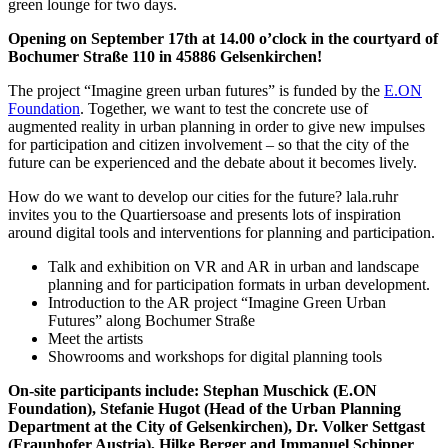
green lounge for two days.
Opening on September 17th at 14.00 o’clock in the courtyard of
Bochumer Straße 110 in 45886 Gelsenkirchen!
The project “Imagine green urban futures” is funded by the
E.ON
Foundation
. Together, we want to test the concrete use of
augmented reality in urban planning in order to give new impulses
for participation and citizen involvement – so that the city of the
future can be experienced and the debate about it becomes lively.
How do we want to develop our cities for the future? lala.ruhr
invites you to the Quartiersoase and presents lots of inspiration
around digital tools and interventions for planning and participation.
Talk and exhibition on VR and AR in urban and landscape
planning and for participation formats in urban development.
Introduction to the AR project “Imagine Green Urban
Futures” along Bochumer Straße
Meet the artists
Showrooms and workshops for digital planning tools
On-site participants include: Stephan Muschick (E.ON
Foundation), Stefanie Hugot (Head of the Urban Planning
Department at the City of Gelsenkirchen), Dr. Volker Settgast
(Fraunhofer Austria), Hilke Berger and Immanuel Schipper