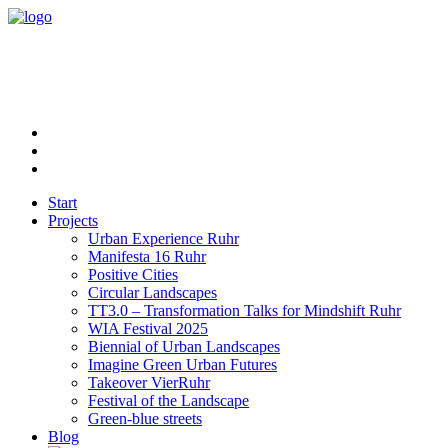
Start
Projects
Urban Experience Ruhr
Manifesta 16 Ruhr
Positive Cities
Circular Landscapes
TT3.0 – Transformation Talks for Mindshift Ruhr
WIA Festival 2025
Biennial of Urban Landscapes
Imagine Green Urban Futures
Takeover VierRuhr
Festival of the Landscape
Green-blue streets
Blog