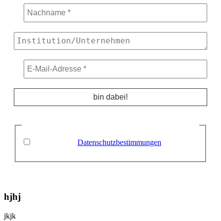
Keine Sorge, wir spammen nicht! Wir melden uns nur
bei wichtigen Infos zu lala.ruhr
*
Ich habe eure
Datenschutzbestimmungen
gelesen
und akzeptiere diese.
hjhj
jkjk