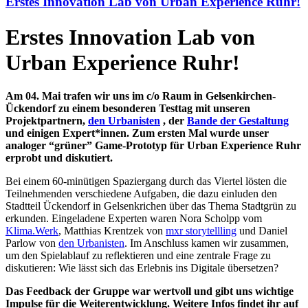
Erstes Innovation Lab von Urban Experience Ruhr!
Erstes Innovation Lab von
Urban Experience Ruhr!
Am 04. Mai trafen wir uns im c/o Raum in Gelsenkirchen-
Ückendorf zu einem besonderen Testtag mit unseren
Projektpartnern,
den Urbanisten
, der
Bande der Gestaltung
und einigen Expert*innen. Zum ersten Mal wurde unser
analoger “grüner” Game-Prototyp für Urban Experience Ruhr
erprobt und diskutiert.
Bei einem 60-minütigen Spaziergang durch das Viertel lösten die
Teilnehmenden verschiedene Aufgaben, die dazu einluden den
Stadtteil Ückendorf in Gelsenkrichen über das Thema Stadtgrün zu
erkunden. Eingeladene Experten waren Nora Scholpp vom
Klima.Werk
, Matthias Krentzek von
mxr storytellling
und Daniel
Parlow von
den Urbanisten
. Im Anschluss kamen wir zusammen,
um den Spielablauf zu reflektieren und eine zentrale Frage zu
diskutieren: Wie lässt sich das Erlebnis ins Digitale übersetzen?
Das Feedback der Gruppe war wertvoll und gibt uns wichtige
Impulse für die Weiterentwicklung. Weitere Infos findet ihr auf