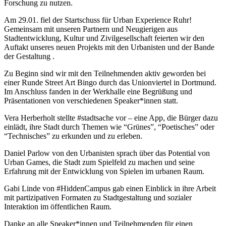
Forschung zu nutzen.
Am 29.01. fiel der Startschuss für Urban Experience Ruhr!
Gemeinsam mit unseren Partnern und Neugierigen aus
Stadtentwicklung, Kultur und Zivilgesellschaft feierten wir den
Auftakt unseres neuen Projekts mit den Urbanisten und der Bande
der Gestaltung .
Zu Beginn sind wir mit den Teilnehmenden aktiv geworden bei
einer Runde Street Art Bingo durch das Unionviertel in Dortmund.
Im Anschluss fanden in der Werkhalle eine Begrüßung und
Präsentationen von verschiedenen Speaker*innen statt.
Vera Herberholt stellte #stadtsache vor – eine App, die Bürger dazu
einlädt, ihre Stadt durch Themen wie “Grünes”, “Poetisches” oder
“Technisches” zu erkunden und zu erleben.
Daniel Parlow von den Urbanisten sprach über das Potential von
Urban Games, die Stadt zum Spielfeld zu machen und seine
Erfahrung mit der Entwicklung von Spielen im urbanen Raum.
Gabi Linde von #HiddenCampus gab einen Einblick in ihre Arbeit
mit partizipativen Formaten zu Stadtgestaltung und sozialer
Interaktion im öffentlichen Raum.
Danke an alle Speaker*innen und Teilnehmenden für einen