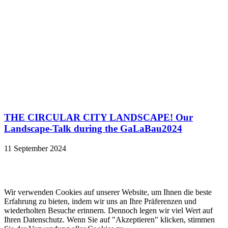
THE CIRCULAR CITY LANDSCAPE! Our
Landscape-Talk during the GaLaBau2024
11 September 2024
© 2022 lala.ruhr – think landscape. All rights reserved. |
Impressum
&
Datenschutz
| erstellt von
mxr storytelling
Wir verwenden Cookies auf unserer Website, um Ihnen die beste
Erfahrung zu bieten, indem wir uns an Ihre Präferenzen und
wiederholten Besuche erinnern. Dennoch legen wir viel Wert auf
Ihren Datenschutz. Wenn Sie auf "Akzeptieren" klicken, stimmen