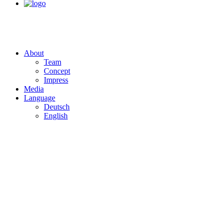
About
Team
Concept
Impress
Media
Language
Deutsch
English