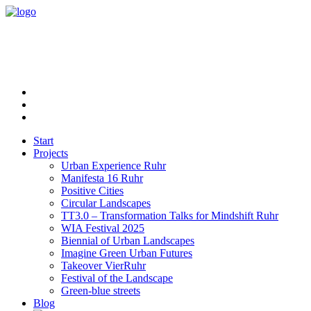
Start
Projects
Urban Experience Ruhr
Manifesta 16 Ruhr
Positive Cities
Circular Landscapes
TT3.0 – Transformation Talks for Mindshift Ruhr
WIA Festival 2025
Biennial of Urban Landscapes
Imagine Green Urban Futures
Takeover VierRuhr
Festival of the Landscape
Green-blue streets
Blog