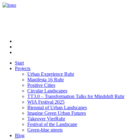
Start
Projects
Urban Experience Ruhr
Manifesta 16 Ruhr
Positive Cities
Circular Landscapes
TT3.0 – Transformation Talks for Mindshift Ruhr
WIA Festival 2025
Biennial of Urban Landscapes
Imagine Green Urban Futures
Takeover VierRuhr
Festival of the Landscape
Green-blue streets
Blog