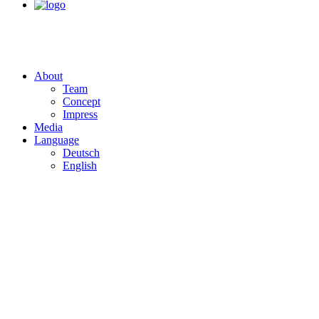
About
Team
Concept
Impress
Media
Language
Deutsch
English