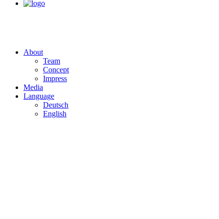
About
Team
Concept
Impress
Media
Language
Deutsch
English