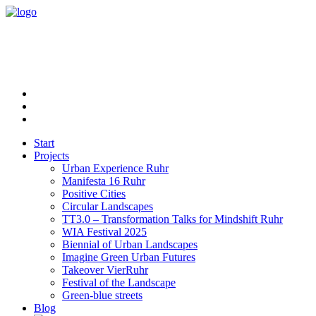
Start
Projects
Urban Experience Ruhr
Manifesta 16 Ruhr
Positive Cities
Circular Landscapes
TT3.0 – Transformation Talks for Mindshift Ruhr
WIA Festival 2025
Biennial of Urban Landscapes
Imagine Green Urban Futures
Takeover VierRuhr
Festival of the Landscape
Green-blue streets
Blog