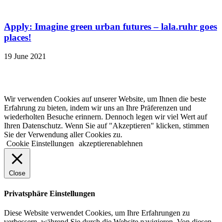
Apply: Imagine green urban futures – lala.ruhr goes
places!
19 June 2021
© 2022 lala.ruhr – think landscape. All rights reserved. |
Impressum
&
Datenschutz
| erstellt von
mxr storytelling
Wir verwenden Cookies auf unserer Website, um Ihnen die beste
Erfahrung zu bieten, indem wir uns an Ihre Präferenzen und
wiederholten Besuche erinnern. Dennoch legen wir viel Wert auf
Ihren Datenschutz. Wenn Sie auf "Akzeptieren" klicken, stimmen
Sie der Verwendung aller Cookies zu.
Cookie Einstellungen
akzeptieren
ablehnen
Close
Privatsphäre Einstellungen
Diese Website verwendet Cookies, um Ihre Erfahrungen zu
verbessern, während Sie durch die Website navigieren. Von diesen