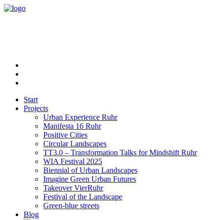
Start
Projects
Urban Experience Ruhr
Manifesta 16 Ruhr
Positive Cities
Circular Landscapes
TT3.0 – Transformation Talks for Mindshift Ruhr
WIA Festival 2025
Biennial of Urban Landscapes
Imagine Green Urban Futures
Takeover VierRuhr
Festival of the Landscape
Green-blue streets
Blog