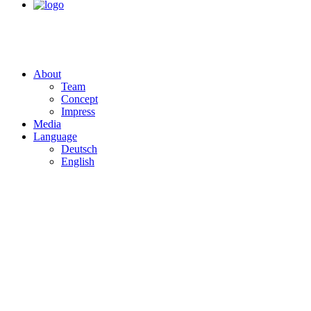
About
Team
Concept
Impress
Media
Language
Deutsch
English